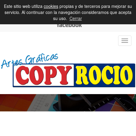
Este sitio web utiliza
cookies
propias y de terceros para mejorar su
+34 955 764 591 / 645997541 / 666 138 185
servicio. Al continuar con la navegación consideramos que acepta
copyrociopalomares@hotmail.com
su uso.
Cerrar
Toggl
navig
¿NECESITAS UNA IMPRENTA?
El Mejor servicio y máxima calidad
SOLICITE INFORMACIÓN