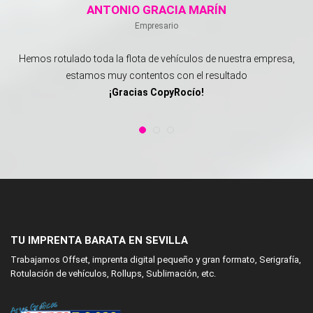
ANTONIO GRACIA MARÍN
Empresario
Hemos rotulado toda la flota de vehículos de nuestra empresa,
estamos muy contentos con el resultado
¡Gracias CopyRocío!
MANUEL RODRÍGUEZ TABLAS
Empresario
En nuestro sector invertimos mucho en publicidad sobre vinilos,
sin duda Copyrocio tiene los mejores precios.
¡Gracias!
MARÍA MARTÍNEZ
Empresaria
TU IMPRENTA BARATA EN SEVILLA
Son realmente rápidos en la entrega del trabajo, y acabado final
Trabajamos Offset, imprenta digital pequeño y gran formato, Serigrafía,
muy profesional
Rotulación de vehículos, Rollups, Sublimación, etc.
¡Todo un placer trabajar con CopyRocío!
ANTONIO GRACIA MARÍN